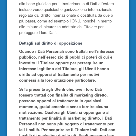
alla base giuridica per il trasferimento di Dati all'estero
incluso verso qualsiasi organizzazione internazionale
regolata dal diritto internazionale o costituita da due o
più paesi, come ad esempio l’ONU, nonché in merito
alle misure di sicurezza adottate dal Titolare per
proteggere i loro Dati.
Dettagli sul diritto di opposizione
Quando i Dati Personali sono trattati nell’interesse
pubblico, nell’esercizio di pubblici poteri di cui è
investito il Titolare oppure per perseguire un
interesse legittimo del Titolare, gli Utenti hanno
diritto ad opporsi al trattamento per motivi
connessi alla loro situazione particolare.
Si fa presente agli Utenti che, ove i loro Dati
fossero trattati con finalità di marketing diretto,
possono opporsi al trattamento in qualsiasi
momento, gratuitamente e senza fornire alcuna
motivazione. Qualora gli Utenti si oppongano al
trattamento per finalità di marketing diretto, i Dati
Personali non sono più oggetto di trattamento per
tali finalità. Per scoprire se il Titolare tratti Dati con
finalità di marketing diretto gli Utenti possono fare